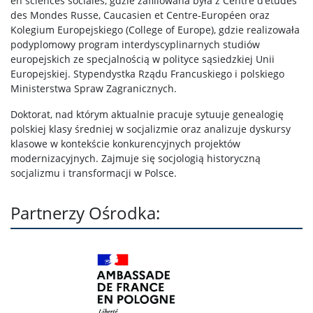
en sciences sociales, gdzie zafiliowana była z Centre d’études
des Mondes Russe, Caucasien et Centre-Européen oraz
Kolegium Europejskiego (College of Europe), gdzie realizowała
Kontakt
podyplomowy program interdyscyplinarnych studiów
europejskich ze specjalnością w polityce sąsiedzkiej Unii
Europejskiej. Stypendystka Rządu Francuskiego i polskiego
Ministerstwa Spraw Zagranicznych.
Doktorat, nad którym aktualnie pracuje sytuuje genealogię
polskiej klasy średniej w socjalizmie oraz analizuje dyskursy
klasowe w kontekście konkurencyjnych projektów
modernizacyjnych. Zajmuje się socjologią historyczną
socjalizmu i transformacji w Polsce.
Partnerzy Ośrodka: