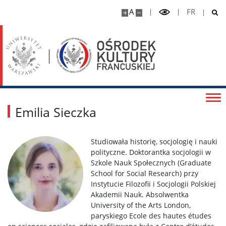
Granty i konkursy
A
FR
Wszystkie
Mini-grant 4EU+ Covid
MT180 2023
Emilia Sieczka
MT180 2024
Studiowała historię, socjologię i nauki
polityczne. Doktorantka socjologii w
MT180 2026
Szkole Nauk Społecznych (Graduate
School for Social Research) przy
Instytucie Filozofii i Socjologii Polskiej
Francuski Tydzień Nauk Społecznych
Akademii Nauk. Absolwentka
University of the Arts London,
paryskiego Ecole des hautes études
Blog Geopolitica