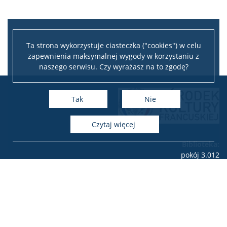
Ta strona wykorzystuje ciasteczka ("cookies") w celu
zapewnienia maksymalnej wygody w korzystaniu z
naszego serwisu. Czy wyrażasz na to zgodę?
Tak
Nie
czytaj więcej
Biblioteka:
pokój 3.012
tel.: 22 55 260 64
e-mail:
biblioteka.okf(at)uw.edu.pl
Dyrekcja i sekretariat:
pokój 3.011