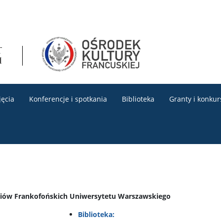
jęcia
Konferencje i spotkania
Biblioteka
Granty i konkur
udiów Frankofońskich Uniwersytetu Warszawskiego
Biblioteka: