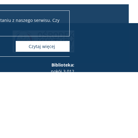
taniu z naszego serwisu. Czy
czytaj więcej
Biblioteka:
pokój 3.012
tel.: 22 55 260 64
e-mail: biblioteka.okf(at)uw.edu.pl
Dyrekcja i sekretariat:
pokój 3.011
tel.: 22 55 260 41
e-mail: okf(at)uw.edu.pl
Adres ośrodka:
ul. Dobra 55 III piętro