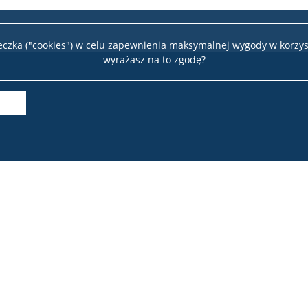
teczka ("cookies") w celu zapewnienia maksymalnej wygody w korzys
wyrażasz na to zgodę?