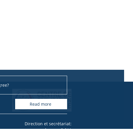
gree?
read more
Direction et secrétariat:
bureau 3.011