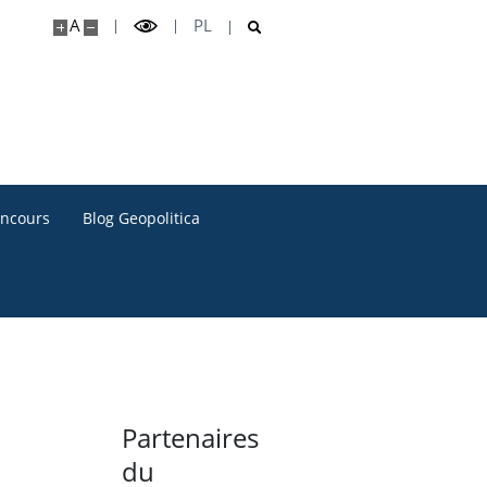
A
PL
oncours
Blog Geopolitica
Partenaires
du