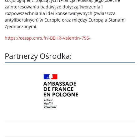
MT180 2026
socjologią elit rządzących (Francja, Polska). Jego obecne
zainteresowania badawcze dotyczą tworzenia i
rozpowszechniania idei konserwatywnych (zwłaszcza
Francuski Tydzień Nauk Społecznych
antyliberalnych) w Europie oraz między Europą a Stanami
Zjednoczonymi.
https://cessp.cnrs.fr/-BEHR-Valentin-795-
Blog Geopolitica
Partnerzy Ośrodka:
Kontakt