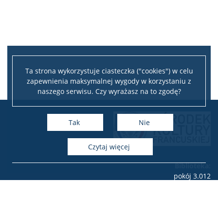
Ta strona wykorzystuje ciasteczka ("cookies") w celu
zapewnienia maksymalnej wygody w korzystaniu z
naszego serwisu. Czy wyrażasz na to zgodę?
Tak
Nie
czytaj więcej
Biblioteka:
pokój 3.012
tel.: 22 55 260 64
e-mail:
biblioteka.okf(at)uw.edu.pl