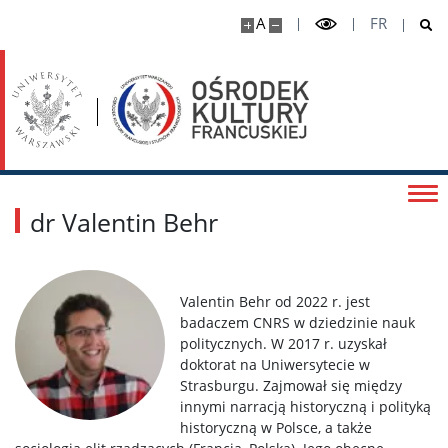
Regulamin korzystania z biblioteki
A
FR
Nowe książki
Granty i konkursy
Wszystkie
dr Valentin Behr
Mini-grant 4EU+ Covid
Valentin Behr od 2022 r. jest
badaczem CNRS w dziedzinie nauk
MT180 2023
politycznych. W 2017 r. uzyskał
doktorat na Uniwersytecie w
Strasburgu. Zajmował się między
MT180 2024
innymi narracją historyczną i polityką
historyczną w Polsce, a także