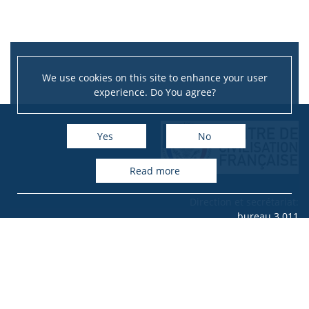
We use cookies on this site to enhance your user
experience. Do You agree?
Yes
No
read more
Direction et secrétariat:
bureau 3.011
tél.: 0048 22 55 260 41
e-mail: okf(at)uw.edu.pl
Bibliothèque:
Bureau 3.012
tél.: 0048 22 55 260 64