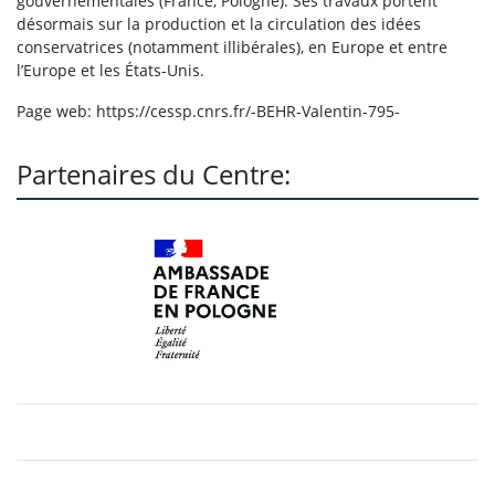
gouvernementales (France, Pologne). Ses travaux portent
désormais sur la production et la circulation des idées
MT180 2026
conservatrices (notamment illibérales), en Europe et entre
l’Europe et les États-Unis.
Blog Geopolitica
Page web: https://cessp.cnrs.fr/-BEHR-Valentin-795-
Partenaires du Centre:
Contact