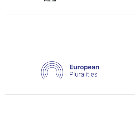
Granty i konkursy
Wszystkie
Mini-grant 4EU+ Covid
MT180 2023
MT180 2024
MT180 2026
Francuski Tydzień Nauk Społecznych