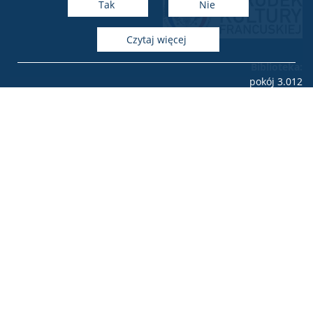
Tak
Nie
czytaj więcej
Biblioteka:
pokój 3.012
tel.: 22 55 260 64
e-mail:
biblioteka.okf(at)uw.edu.pl
Dyrekcja i sekretariat:
pokój 3.011
tel.: 22 55 260 41
e-mail: okf(at)uw.edu.pl
Adres ośrodka:
ul. Dobra 55 III piętro
00-312 Warszawa
Deklaracja dostępności