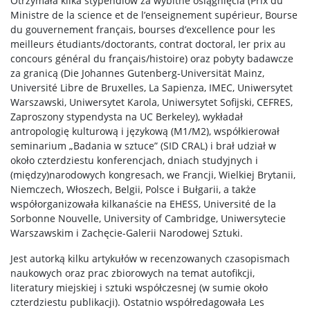
Otrzymała kilka stypendiów za wybitne osiągnięcia (Prix du
Ministre de la science et de l’enseignement supérieur, Bourse
du gouvernement français, bourses d’excellence pour les
meilleurs étudiants/doctorants, contrat doctoral, Ier prix au
concours général du français/histoire) oraz pobyty badawcze
za granicą (Die Johannes Gutenberg-Universität Mainz,
Université Libre de Bruxelles, La Sapienza, IMEC, Uniwersytet
Warszawski, Uniwersytet Karola, Uniwersytet Sofijski, CEFRES,
Zaproszony stypendysta na UC Berkeley), wykładał
antropologię kulturową i językową (M1/M2), współkierował
seminarium „Badania w sztuce” (SID CRAL) i brał udział w
około czterdziestu konferencjach, dniach studyjnych i
(między)narodowych kongresach, we Francji, Wielkiej Brytanii,
Niemczech, Włoszech, Belgii, Polsce i Bułgarii, a także
współorganizowała kilkanaście na EHESS, Université de la
Sorbonne Nouvelle, University of Cambridge, Uniwersytecie
Warszawskim i Zachęcie-Galerii Narodowej Sztuki.
Jest autorką kilku artykułów w recenzowanych czasopismach
naukowych oraz prac zbiorowych na temat autofikcji,
literatury miejskiej i sztuki współczesnej (w sumie około
czterdziestu publikacji). Ostatnio współredagowała Les