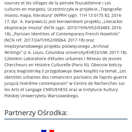
sources et les sillages de la pensée foucaldienne i Les
cultures en marge(s). Uczestniczyła w projekcie „Topografie:
miasto, mapa, literatura” (NPRH sygn. 11H 13 0175 82, 2014-
17, dyr. A. Karpowicz), jest kierownikiem projektu „Literackie
eksploracje miasta” (NCN sygn. 2015/19/N/HS2/03483, 2016-
18), „Parisian Identities of Contemporary French Novelists”
(NCN ref. 2017/24/T/HS2/00064, 2017-18) oraz
międzynarodowego projektu poświęconego „Archival
Writings” (z A. Louis, Columbia University/EHESS/UW, 2017-18).
Członkini Laboratoire d’études urbaines i Réseau de Jeunes
Chercheurs en Histoire Culturelle (Paris III). Obecnie kończy
pracę magisterską (i przygotowuje dwie książki) na temat „Les
identités urbaines des romanciers parisiens de l’après-guerre
jusqu’à l’extrême contemporain” w Centre de Recherches sur
les Arts et Langage CNRS/EHESS oraz w Instytucie Kultury
Polskiej Uniwersytetu Warszawskiego.
Partnerzy Ośrodka: