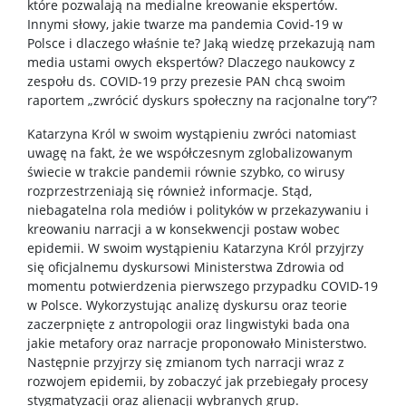
które pozwalają na medialne kreowanie ekspertów.
Innymi słowy, jakie twarze ma pandemia Covid-19 w
Polsce i dlaczego właśnie te? Jaką wiedzę przekazują nam
media ustami owych ekspertów? Dlaczego naukowcy z
zespołu ds. COVID-19 przy prezesie PAN chcą swoim
raportem „zwrócić dyskurs społeczny na racjonalne tory”?
Katarzyna Król w swoim wystąpieniu zwróci natomiast
uwagę na fakt, że we współczesnym zglobalizowanym
świecie w trakcie pandemii równie szybko, co wirusy
rozprzestrzeniają się również informacje. Stąd,
niebagatelna rola mediów i polityków w przekazywaniu i
kreowaniu narracji a w konsekwencji postaw wobec
epidemii. W swoim wystąpieniu Katarzyna Król przyjrzy
się oficjalnemu dyskursowi Ministerstwa Zdrowia od
momentu potwierdzenia pierwszego przypadku COVID-19
w Polsce. Wykorzystując analizę dyskursu oraz teorie
zaczerpnięte z antropologii oraz lingwistyki bada ona
jakie metafory oraz narracje proponowało Ministerstwo.
Następnie przyjrzy się zmianom tych narracji wraz z
rozwojem epidemii, by zobaczyć jak przebiegały procesy
stygmatyzacji oraz alienacji wybranych grup.