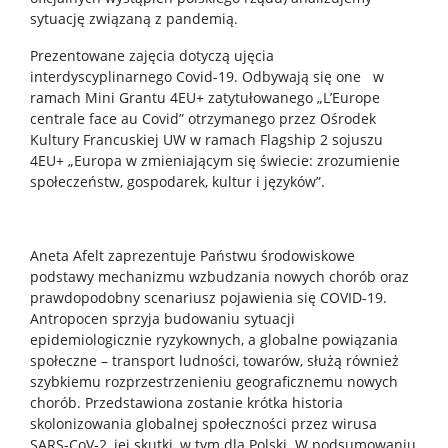
sytuację związaną z pandemią.
Prezentowane zajęcia dotyczą ujęcia
interdyscyplinarnego Covid-19. Odbywają się one w
ramach Mini Grantu 4EU+ zatytułowanego „L’Europe
centrale face au Covid” otrzymanego przez Ośrodek
Kultury Francuskiej UW w ramach Flagship 2 sojuszu
4EU+ „Europa w zmieniającym się świecie: zrozumienie
społeczeństw, gospodarek, kultur i języków”.
Aneta Afelt zaprezentuje Państwu środowiskowe
podstawy mechanizmu wzbudzania nowych chorób oraz
prawdopodobny scenariusz pojawienia się COVID-19.
Antropocen sprzyja budowaniu sytuacji
epidemiologicznie ryzykownych, a globalne powiązania
społeczne – transport ludności, towarów, służą również
szybkiemu rozprzestrzenieniu geograficznemu nowych
chorób. Przedstawiona zostanie krótka historia
skolonizowania globalnej społeczności przez wirusa
SARS-CoV-2, jej skutki, w tym dla Polski. W podsumowaniu