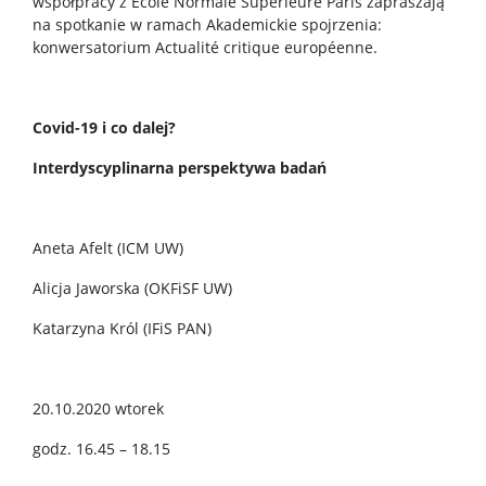
współpracy z École Normale Supérieure Paris zapraszają
na spotkanie w ramach Akademickie spojrzenia:
konwersatorium Actualité critique européenne.
Covid-19 i co dalej?
Interdyscyplinarna perspektywa badań
Aneta Afelt (ICM UW)
Alicja Jaworska (OKFiSF UW)
Katarzyna Król (IFiS PAN)
20.10.2020 wtorek
godz. 16.45 – 18.15