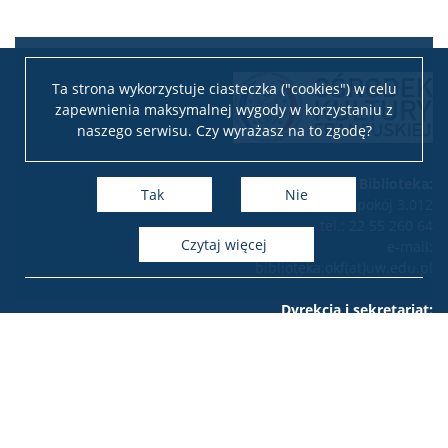
Ta strona wykorzystuje ciasteczka ("cookies") w celu
zapewnienia maksymalnej wygody w korzystaniu z
naszego serwisu. Czy wyrażasz na to zgodę?
Biblioteka:
Tak
Nie
pokój 3.012
tel.: 22 55 260 64
czytaj więcej
e-mail:
biblioteka.okf(at)uw.edu.pl
Dyrekcja i sekretariat:
pokój 3.011
tel.: 22 55 260 41
e-mail: okf(at)uw.edu.pl
Adres ośrodka:
ul. Dobra 55 III piętro