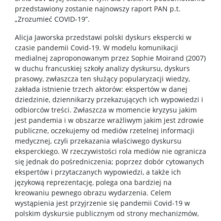
przedstawiony zostanie najnowszy raport PAN p.t.
„Zrozumieć COVID-19”.
Alicja Jaworska przedstawi polski dyskurs ekspercki w
czasie pandemii Covid-19. W modelu komunikacji
medialnej zaproponowanym przez Sophie Moirand (2007)
w duchu francuskiej szkoły analizy dyskursu, dyskurs
prasowy, zwłaszcza ten służący popularyzacji wiedzy,
zakłada istnienie trzech aktorów: ekspertów w danej
dziedzinie, dziennikarzy przekazujących ich wypowiedzi i
odbiorców treści. Zwłaszcza w momencie kryzysu jakim
jest pandemia i w obszarze wrażliwym jakim jest zdrowie
publiczne, oczekujemy od mediów rzetelnej informacji
medycznej, czyli przekazania właściwego dyskursu
eksperckiego. W rzeczywistości rola mediów nie ogranicza
się jednak do pośredniczenia; poprzez dobór cytowanych
ekspertów i przytaczanych wypowiedzi, a także ich
językową reprezentację, polega ona bardziej na
kreowaniu pewnego obrazu wydarzenia. Celem
wystąpienia jest przyjrzenie się pandemii Covid-19 w
polskim dyskursie publicznym od strony mechanizmów,