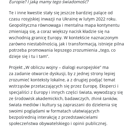
Europie? I jaką mamy tego świadomość?
Te i inne kwestie stały się jeszcze bardziej palące od
czasu rosyjskiej inwazji na Ukrainę w lutym 2022 roku.
Geopolityczna równowaga i mentalna mapa kontynentu
zmieniają się, a coraz większy nacisk kładzie się na
wschodnią granicę Europy. W kontekście naznaczonym
zarówno niestabilnością, jak i transformacją, istnieje pilna
potrzeba promowania lepszego zrozumienia „tego, co
dzieje się i tu i tam”.
Projekt „W obliczu wojny – dialogi europejskie” ma
za zadanie otwarcie dyskusji, by z jednej strony lepiej
zrozumieć konteksty lokalne, a z drugiej podjąć temat
wstrząsów przetaczających się przez Europę. Eksperci i
specjaliści z Europy i innych części świata, wywodzący się
ze środowisk akademickich, badawczych,
think tanków
,
świata mediów i kultury są zapraszani do dzielenia się
swoimi poglądami w formatach ułatwiających
bezpośrednią interakcję z przedstawicielami
społeczeństwa obywatelskiego i opinii publicznej.