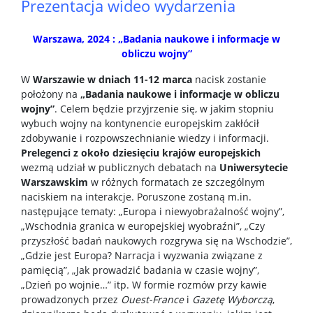
Prezentacja wideo wydarzenia
Warszawa,
2024
: „Badania naukowe i informacje w
obliczu wojny”
W
Warszawie w dniach 11-12 marca
nacisk zostanie
położony na
„Badania naukowe i informacje w obliczu
wojny”
. Celem będzie przyjrzenie się, w jakim stopniu
wybuch wojny na kontynencie europejskim zakłócił
zdobywanie i rozpowszechnianie wiedzy i informacji.
Prelegenci z około dziesięciu krajów europejskich
wezmą udział w publicznych debatach na
Uniwersytecie
Warszawskim
w różnych formatach ze szczególnym
naciskiem na interakcje. Poruszone zostaną m.in.
następujące tematy: „Europa i niewyobrażalność wojny”,
„Wschodnia granica w europejskiej wyobraźni”, „Czy
przyszłość badań naukowych rozgrywa się na Wschodzie”,
„Gdzie jest Europa? Narracja i wyzwania związane z
pamięcią”, „Jak prowadzić badania w czasie wojny”,
„Dzień po wojnie…” itp. W formie rozmów przy kawie
prowadzonych przez
Ouest-France
i
Gazetę Wyborczą
,