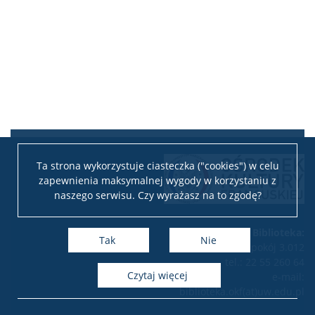
Ta strona wykorzystuje ciasteczka ("cookies") w celu
zapewnienia maksymalnej wygody w korzystaniu z
naszego serwisu. Czy wyrażasz na to zgodę?
Biblioteka:
Tak
Nie
pokój 3.012
tel.: 22 55 260 64
czytaj więcej
e-mail:
biblioteka.okf(at)uw.edu.pl