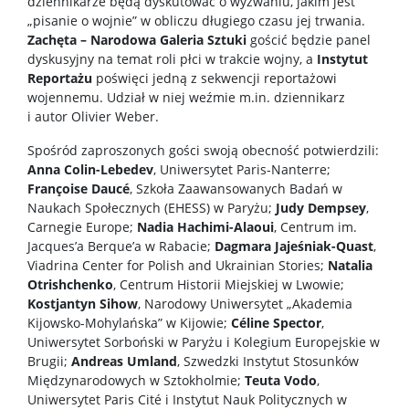
dziennikarze będą dyskutować o wyzwaniu, jakim jest
„pisanie o wojnie” w obliczu długiego czasu jej trwania.
Zachęta – Narodowa Galeria Sztuki
gościć będzie panel
dyskusyjny na temat roli płci w trakcie wojny, a
Instytut
Reportażu
poświęci jedną z sekwencji reportażowi
wojennemu. Udział w niej weźmie m.in. dziennikarz
i autor Olivier Weber.
Spośród zaproszonych gości swoją obecność potwierdzili:
Anna Colin-Lebedev
, Uniwersytet Paris-Nanterre;
Françoise Daucé
, Szkoła Zaawansowanych Badań w
Naukach Społecznych (EHESS) w Paryżu;
Judy Dempsey
,
Carnegie Europe;
Nadia Hachimi-Alaoui
, Centrum im.
Jacques’a Berque’a w Rabacie;
Dagmara Jajeśniak-Quast
,
Viadrina Center for Polish and Ukrainian Stories;
Natalia
Otrishchenko
, Centrum Historii Miejskiej w Lwowie;
Kostjantyn Sihow
, Narodowy Uniwersytet „Akademia
Kijowsko-Mohylańska” w Kijowie;
Céline Spector
,
Uniwersytet Sorboński w Paryżu i Kolegium Europejskie w
Brugii;
Andreas Umland
, Szwedzki Instytut Stosunków
Międzynarodowych w Sztokholmie;
Teuta Vodo
,
Uniwersytet Paris Cité i Instytut Nauk Politycznych w