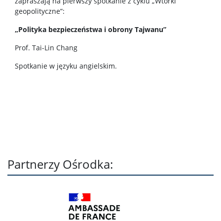
zapraszają na pierwszy spotkanie z cyklu „Wtorki
geopolityczne”:
Kontakt
„Polityka bezpieczeństwa i obrony Tajwanu”
Prof. Tai-Lin Chang
Spotkanie w języku angielskim.
Partnerzy Ośrodka: