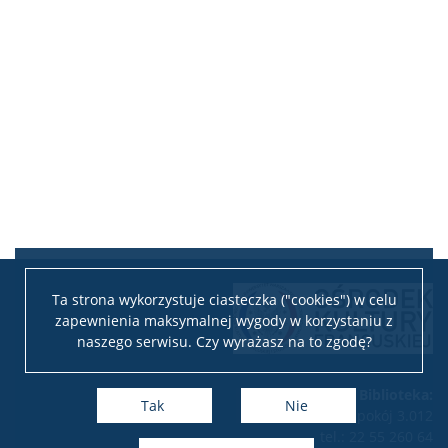
Ta strona wykorzystuje ciasteczka ("cookies") w celu
zapewnienia maksymalnej wygody w korzystaniu z
naszego serwisu. Czy wyrażasz na to zgodę?
Biblioteka:
Tak
Nie
pokój 3.012
tel.: 22 55 260 64