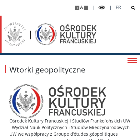
A
FR
Wszystkie
Mini-grant 4EU+ Covid
MT180 2023
Wtorki geopolityczne
MT180 2024
MT180 2026
Francuski Tydzień Nauk Społecznych
Ośrodek Kultury Francuskiej i Studiów Frankofońskich UW
i Wydział Nauk Politycznych i Studiów Międzynarodowych
Blog Geopolitica
UW we współpracy z Groupe d’études géopolitiques