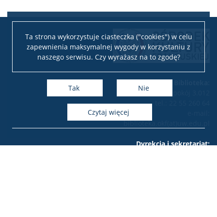
Ta strona wykorzystuje ciasteczka ("cookies") w celu
zapewnienia maksymalnej wygody w korzystaniu z
naszego serwisu. Czy wyrażasz na to zgodę?
Biblioteka:
Tak
Nie
pokój 3.012
tel.: 22 55 260 64
czytaj więcej
e-mail:
biblioteka.okf(at)uw.edu.pl
Dyrekcja i sekretariat:
pokój 3.011
tel.: 22 55 260 41
e-mail: okf(at)uw.edu.pl
Adres ośrodka:
ul. Dobra 55 III piętro
00-312 Warszawa