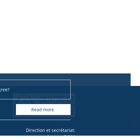
gree?
read more
Direction et secrétariat:
bureau 3.011