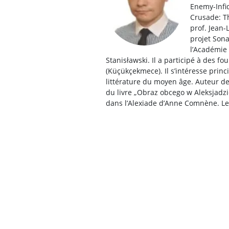
Enemy-Infid
Crusade: Th
prof. Jean-
projet Sona
l’Académie 
Stanisławski. Il a participé à des fo
(Küçükçekmece). Il s’intéresse princ
littérature du moyen âge. Auteur d
du livre „Obraz obcego w Aleksjadz
dans l’Alexiade d’Anne Comnène. L