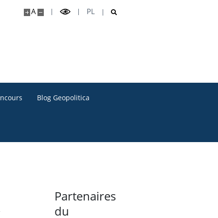
A
PL
oncours
Blog Geopolitica
Partenaires
du