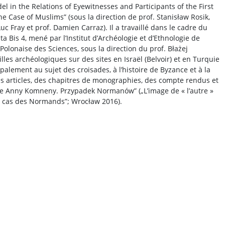
el in the Relations of Eyewitnesses and Participants of the First
e Case of Muslims” (sous la direction de prof. Stanisław Rosik,
Luc Fray et prof. Damien Carraz). Il a travaillé dans le cadre du
ta Bis 4, mené par l’Institut d’Archéologie et d’Ethnologie de
Polonaise des Sciences, sous la direction du prof. Błażej
uilles archéologiques sur des sites en Israël (Belvoir) et en Turquie
ipalement au sujet des croisades, à l’histoire de Byzance et à la
es articles, des chapitres de monographies, des compte rendus et
ie Anny Komneny. Przypadek Normanów” („L’image de « l’autre »
e cas des Normands”; Wrocław 2016).